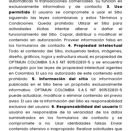
automáticas ni transacciones comerciales. Su función es
exclusivamente informativa y de contacto.
3. Uso
permitido
El usuario se compromete a usar el Sitio
siguiendo las leyes colombianas y estos Términos y
Condiciones. Queda prohibido: Utilizar el Sitio para
actividades ilícitas. Intentar alterar o dañar el
funcionamiento del Sitio. Copiar, distribuir o modificar el
contenido sin autorización. Proveer información falsa en
los formularios de contacto.
4. Propiedad intelectual
Todo el contenido del Sitio, incluyendo textos, imágenes,
diseño, gráficos, logos y estructura visual, es propiedad de
OPTIMUN COLOMBIA S.A.S NIT 901532831-5 y se encuentra
protegido por las leyes de propiedad intelectual vigentes
en Colombia. El uso no autorizado de este contenido está
prohibido.
5. Información del sitio
La información
publicada en el Sitio tiene un propósito exclusivamente
informativo. OPTIMUN COLOMBIA S.A.S NIT 901532831-5
puede actualizar, modificar o eliminar contenido sin previo
aviso. El uso de la información del Sitio es responsabilidad
exclusiva del usuario.
6. Responsabilidad del usuario
El
usuario es responsable de la veracidad de los datos
suministrados en los formularios de contacto y se
compromete a no: Usar identidades falsas. Enviar
contenido ofensivo o inapropiado. Realizar solicitudes que