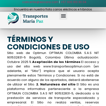
callcenter@esivans.com
|
+57 300 913 30 04
Encuentra en nuestra flota carros eléctricos e híbridos
TÉRMINOS Y
CONDICIONES DE USO​
Sitio web de Optimun OPTIMUN COLOMBIA S.A.S NIT
901532831-5 Bogotá, Colombia Última actualización:
Octubre 2025
1. Aceptación de los términos
El acceso y
uso del sitio web
www.transportesoptimun.com
(en
adelante, el “Sitio”) implica que el usuario acepta
plenamente estos Términos y Condiciones. Si no está de
acuerdo con alguno de los apartados, deberá abstenerse
de utilizar el Sitio.
2. Naturaleza del sitio
El Sitio es una
plataforma informativa perteneciente a la empresa
OPTIMUN COLOMBIA S.A.S NIT 901532831-5, dedicada a la
prestación de servicios de transporte especializado y
empresarial. El Sitio no realiza ventas, reservas