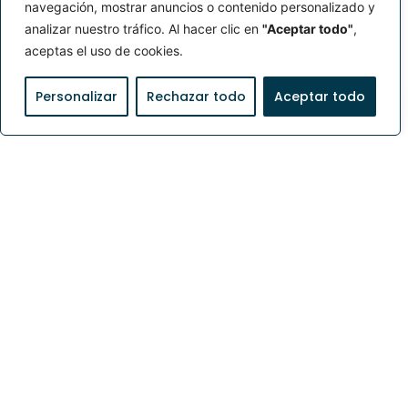
Cobertura segura, acompañamiento de
navegación, mostrar anuncios o contenido personalizado y
monitoras y seguimiento en tiempo real.
analizar nuestro tráfico. Al hacer clic en
"Aceptar todo"
,
aceptas el uso de cookies.
Cotiza tu servicio familiar
Personalizar
Rechazar todo
Aceptar todo
Convenios institucionales
Cobertura segura, acompañamiento de
monitoras y seguimiento en tiempo real.